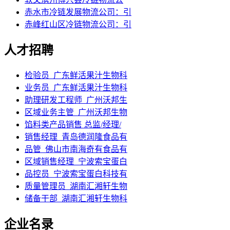
赤水市冷链发展物流公司：引
赤峰红山区冷链物流公司：引
人才招聘
检验员_广东鲜活果汁生物科
业务员_广东鲜活果汁生物科
助理研发工程师_广州沃邦生
区域业务主管_广州沃邦生物
馅料类产品销售 总监/经理/
销售经理_青岛德润隆食品有
品管_佛山市南海奇有食品有
区域销售经理_宁波索宝蛋白
品控员_宁波索宝蛋白科技有
质量管理员_湖南汇湘轩生物
储备干部_湖南汇湘轩生物科
企业名录