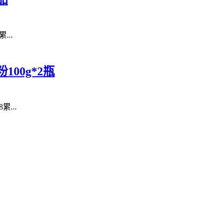
...
00g*2瓶
累...