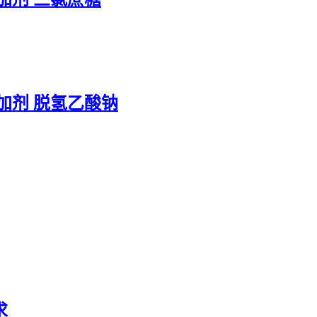
品添加剂 脱氢乙酸钠
求