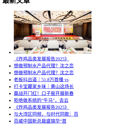
最新文章
《炸鸡品类发展报告2025》
想做预制水产品代理？沈之恋
想做预制水产品代理？沈之恋
老板抖出道｜51.8万首播 vs
打卡宝藏家乡味｜黄山这场长
赢战开门红！口子窖开展新春
拒绝做系统的“牛马”，去云
《炸鸡品类发展报告2025》
与大湾区同频，与时代同歌：百
百威中国新总裁盛锦华“首