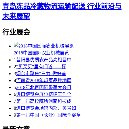
青岛冻品冷藏物流运输配送 行业前沿与
未来展望
行业展会
2018中国国际农业机械展览
1
昔阳县优质农产品亮相晋中
2
“买买买”里有门道——探
3
烟台市聚焦“三力”做好首
4
河南省2018年瓜菜品种地展
5
2018年北京国际果蔬大会日
6
进口博览会展位搭建工作全
7
第一届高校院所河南科技成
8
进口博览会场馆内部：美景如
9
第十届中国（长沙）国际孕婴童